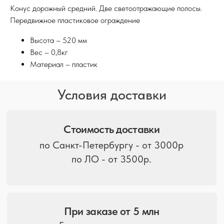
Конус дорожный средний. Две светоотражающие полосы.
Передвижное пластиковое ограждение
При заказе от 5 млн
Бесплатная доставка по
Высота – 520 мм
Санкт-Петербургу
Вес – 0,8кг
Материал – пластик
Доставка по ЛО
и в другие регионы
Расчет производится
менеджерами по запросу
Дополнительные услуги
Услуги разгрузки и манипулятора
оплачиваются в отдельном порядке.
Вас также может
заинтересовать