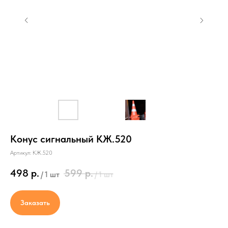
Конус сигнальный КЖ.520
Артикул:
КЖ.520
Условия доставки
498
р.
599
р.
/
1 шт
/
1 шт
Стоимость доставки
Заказать
по Санкт-Петербургу - от 3000р
по ЛО - от 3500р.