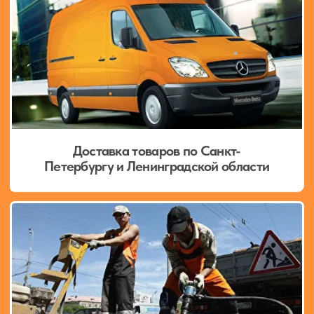
Популярные товары
О нашей компании
12/7
9165+
работаем без
довольных
выходных
клиентов
1000+
12%
наши цены ниже
товаров на складе
рыночных