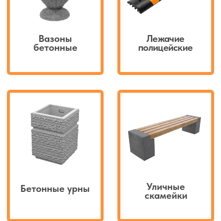
Аварийные
Флагштоки
ограждения
Услуги по благоустройству
территории
Доставка товаров по Санкт-
Петербургу и Ленинградской области