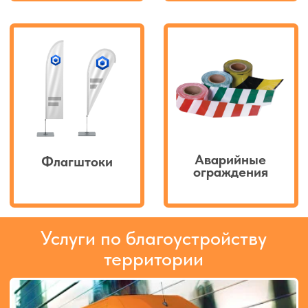
Установка антипарковочного
обордования
Нанесение дорожной разметки