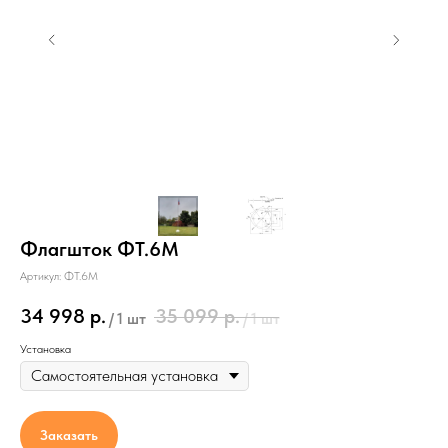
Флагшток ФТ.6М
Артикул:
ФТ.6М
34 998
р.
35 099
р.
/
1 шт
/
1 шт
Установка
Условия доставки
Стоимость доставки
Заказать
по Санкт-Петербургу - от 3000р