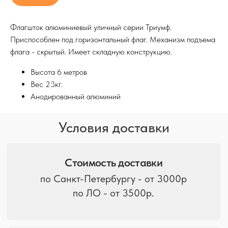
по ЛО - от 3500р.
Флагшток алюминиевый уличный серии Триумф.
Приспособлен под горизонтальный флаг. Механизм подъема
При заказе от 5 млн
флага - скрытый. Имеет складную конструкцию.
Бесплатная доставка по
Санкт-Петербургу
Высота 6 метров
Вес 23кг.
Анодированный алюминий
Доставка по ЛО
и в другие регионы
Расчет производится
менеджерами по запросу
Дополнительные услуги
Услуги разгрузки и манипулятора
оплачиваются в отдельном порядке.
Вас также может