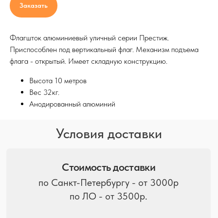
по Санкт-Петербургу - от 3000р
Заказать
по ЛО - от 3500р.
Флагшток алюминиевый уличный серии Престиж.
Приспособлен под вертикальный флаг. Механизм подъема
При заказе от 5 млн
флага - открытый. Имеет складную конструкцию.
Бесплатная доставка по
Санкт-Петербургу
Высота 10 метров
Вес 32кг.
Доставка по ЛО
Анодированный алюминий
и в другие регионы
Расчет производится
менеджерами по запросу
Дополнительные услуги
Услуги разгрузки и манипулятора
оплачиваются в отдельном порядке.