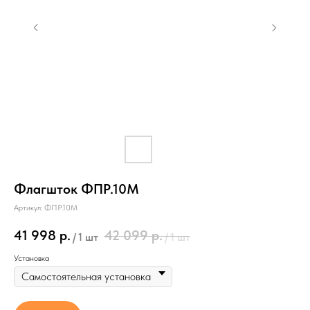
Флагшток ФПР.10М
Артикул:
ФПР.10М
41 998
р.
42 099
р.
/
1 шт
/
1 шт
Установка
Условия доставки
Стоимость доставки