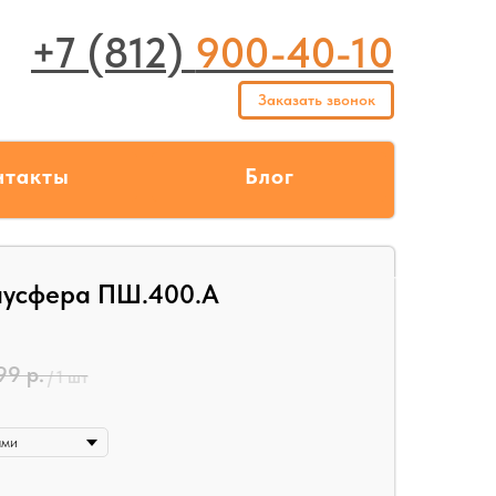
+7 (812)
900-40-10
Заказать звонок
нтакты
Блог
лусфера ПШ.400.А
799
р.
/
1 шт