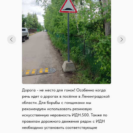
Санкт-Петербург, ул. Политехническая, д. 9
Отгрузка товара ежедневно с 9:00 до 19:00
+7 (812)
900-40-10
spb@9004010.ru
Дорога - не место для гонок! Особенно когда
речь идет о дорогах в посёлке в Ленинградской
области. Для борьбы с гонщиками мы
Политика в отношении обработки персональных данных
рекомендуем использовать резиновую
2008-2026 ©
искусственную неровность ИДН.500. Также по
правилам дорожного движения рядом с ИДН
необходимо установить соответствующие