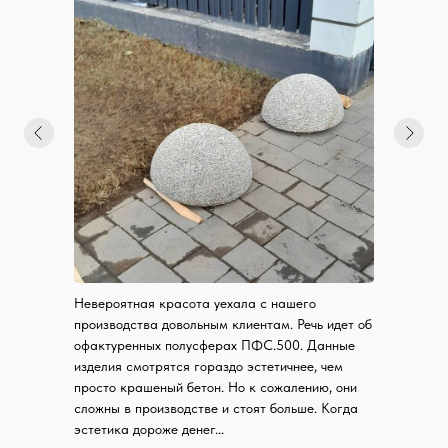
Санкт-Петербург, ул. Политехническая, д. 9
Отгрузка товара ежедневно с 9:00 до 19:00
+7 (812)
900-40-10
spb@9004010.ru
Невероятная красота уехала с нашего
производства довольным клиентам. Речь идет об
офактуренных полусферах ПФС.500. Данные
Политика в отношении обработки персональных данных
изделия смотрятся гораздо эстетичнее, чем
2008-2026 ©
просто крашеный бетон. Но к сожалению, они
сложны в производстве и стоят больше. Когда
эстетика дороже денег...